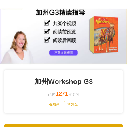
加州Workshop G3
1271
已有
次学习
视频课
30集全