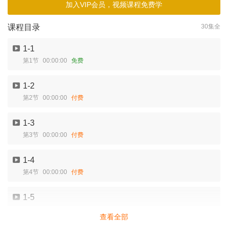
加入VIP会员，视频课程免费学
课程目录
30集全
1-1
第1节
00:00:00
免费
1-2
第2节
00:00:00
付费
1-3
第3节
00:00:00
付费
1-4
第4节
00:00:00
付费
1-5
第5节
00:00:00
付费
查看全部