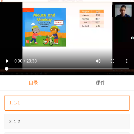
目录
课件
1.
1-1
2.
1-2