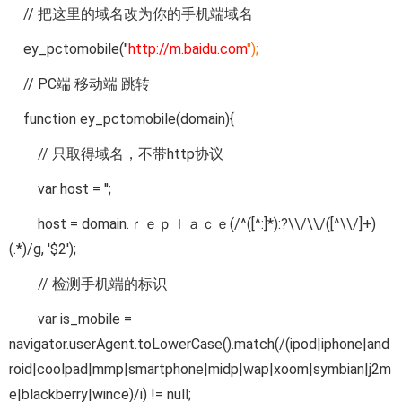
// 把这里的域名改为你的手机端域名
ey_pctomobile("
http://m.baidu.com
");
// PC端 移动端 跳转
function ey_pctomobile(domain){
// 只取得域名，不带http协议
var host = '';
host = domain.ｒｅｐｌａｃｅ(/^([^:]*):?\\/\\/([^\\/]+)
(.*)/g, '$2');
// 检测手机端的标识
var is_mobile =
navigator.userAgent.toLowerCase().match(/(ipod|iphone|and
roid|coolpad|mmp|smartphone|midp|wap|xoom|symbian|j2m
e|blackberry|wince)/i) != null;