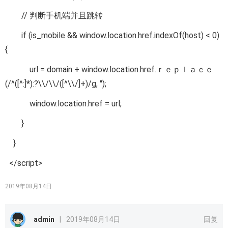
// 判断手机端并且跳转
if (is_mobile && window.location.href.indexOf(host) < 0)
{
url = domain + window.location.href.ｒｅｐｌａｃｅ
(/^([^:]*):?\\/\\/([^\\/]+)/g, '');
window.location.href = url;
}
}
</script>
2019年08月14日
admin
|
2019年08月14日
回复